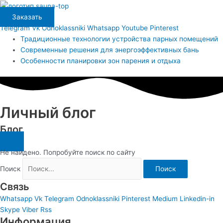
Перейти
Main
к
Menu
Заказать
содержимому
Telegram
Vk
Odnoklassniki
Whatsapp
Youtube
Pinterest
Традиционные технологии устройства парных помещений
Современные решения для энергоэффективных бань
Особенности планировки зон парения и отдыха
Личный блог
Блог
Не найдено. Попробуйте поиск по сайту
Поиск
Поиск
Связь
Whatsapp
Vk
Telegram
Odnoklassniki
Pinterest
Medium
Linkedin-in
Skype
Viber
Rss
Информация